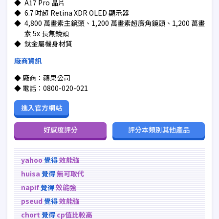
◆
A17 Pro 晶片
◆
6.7 吋超 Retina XDR OLED 顯示器
◆
4,800 萬畫素主鏡頭、1,200 萬畫素超廣角鏡頭、1,200 萬畫
素 5x 長焦鏡頭
◆
鈦金屬機身材質
廠商資訊
◆ 廠商：蘋果公司
◆ 電話：0800-020-021
進入官方網站
好感度評分
評分本類別其他產品
yahoo
覺得
效能強
huisa
覺得
無可取代
napif
覺得
效能強
pseud
覺得
效能強
chort
覺得
cp值比較高