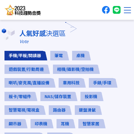
人氣好感
決選區
主題內容
Vote
採購評測基地
人氣好感決選
手機/平板/閱讀器
筆電
桌機
評分抽好禮
遊戲裝置/行動周邊
相機/攝影機/空拍機
評審辦法
喇叭/麥克風/直播設備
車用科技
手錶/手環
登入/註冊
板卡/零組件
NAS/儲存裝置
投影機
智慧電視/電視盒
路由器
鍵盤滑鼠
顯示器
印表機
耳機
智慧家居