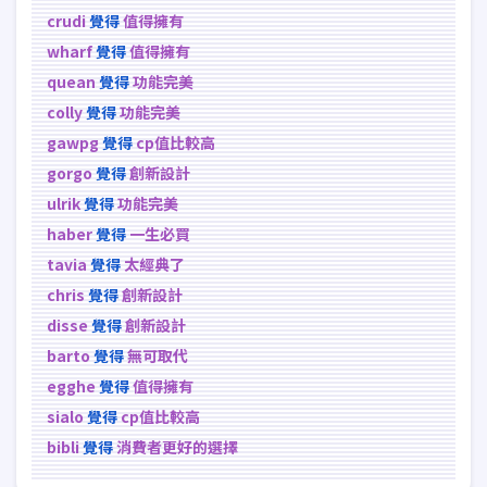
crudi
覺得
值得擁有
wharf
覺得
值得擁有
quean
覺得
功能完美
colly
覺得
功能完美
gawpg
覺得
cp值比較高
gorgo
覺得
創新設計
ulrik
覺得
功能完美
haber
覺得
一生必買
tavia
覺得
太經典了
chris
覺得
創新設計
disse
覺得
創新設計
barto
覺得
無可取代
egghe
覺得
值得擁有
sialo
覺得
cp值比較高
bibli
覺得
消費者更好的選擇